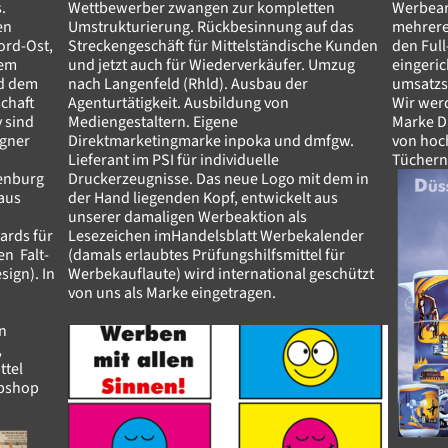
s.
Wettbewerber zwangen zur kompletten
Werbear
en
Umstrukturierung. Rückbesinnung auf das
mehrere
rd-Ost,
Streckengeschäft für Mittelständische Kunden
den Full
dem
und jetzt auch für Wiederverkäufer. Umzug
eingeric
d dem
nach Langenfeld (Rhld). Ausbau der
umsatzs
chaft
Agenturtätigkeit. Ausbildung von
Wir werd
 sind
Mediengestaltern. Eigene
Marke D
igner
Direktmarketingmarke inpoka und dmfgw.
von hoc
Lieferant im PSI für individuelle
Tüchern
enburg
Druckerzeugnisse. Das neue Logo mit dem in
aus
der Hand liegenden Kopf, entwickelt aus
unserer damaligen Werbeaktion als
ards für
Lesezeichen imHandelsblatt Werbekalender
en Falt-
(damals erlaubtes Prüfungshilfsmittel für
ign). In
Werbekauflaute) wird international geschützt
von uns als Marke eingetragen.
en
,
ttel
ebshop