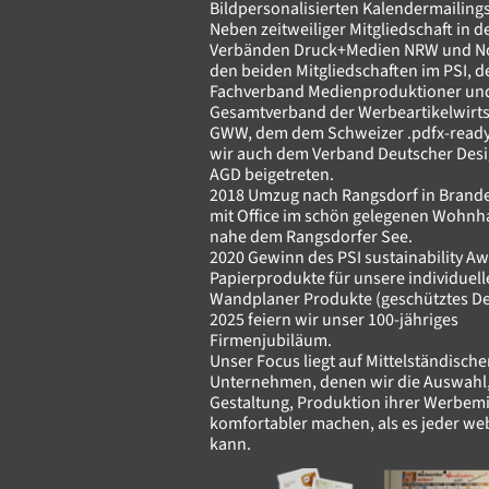
Bildpersonalisierten Kalendermailing
Neben zeitweiliger Mitgliedschaft in d
Verbänden Druck+Medien NRW und No
den beiden Mitgliedschaften im PSI, 
Fachverband Medienproduktioner un
Gesamtverband der Werbeartikelwirts
GWW, dem dem Schweizer .pdfx-ready
wir auch dem Verband Deutscher Des
AGD beigetreten.
2018 Umzug nach Rangsdorf in Brand
mit Office im schön gelegenen Wohnh
nahe dem Rangsdorfer See.
2020 Gewinn des PSI sustainability Aw
Papierprodukte für unsere individuell
Wandplaner Produkte (geschütztes Des
2025 feiern wir unser 100-jähriges
Firmenjubiläum.
Unser Focus liegt auf Mittelständisch
Unternehmen, denen wir die Auswahl
Gestaltung, Produktion ihrer Werbemi
komfortabler machen, als es jeder w
kann.