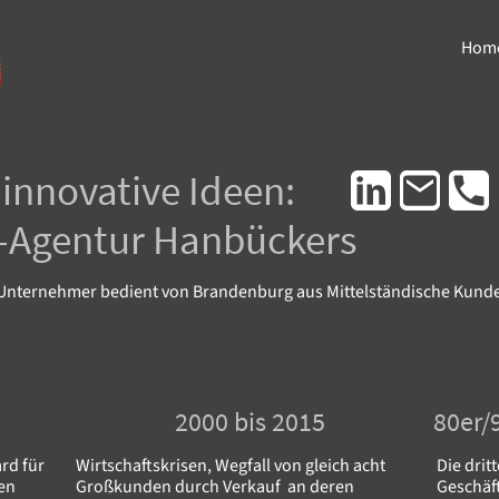
Hom
innovative Ideen:
l-Agentur Hanbückers
 Unternehmer bedient von Brandenburg aus Mittelständische Kunde
2000 bis 2015
80er/
rd für
Wirtschaftskrisen, Wegfall von gleich acht
Die drit
len
Großkunden durch Verkauf an deren
Geschäf