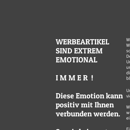
W
WERBEARTIKEL
W
SIND EXTREM
s
D
EMOTIONAL
U
u
di
I M M E R !
b
U
Diese Emotion kann
v
positiv mit Ihnen
W
verbunden werden.
w
e
E