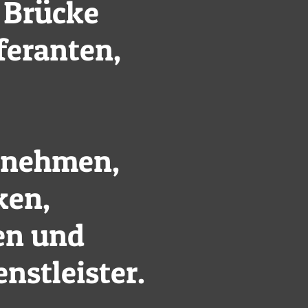
e Brücke
feranten,
.
ernehmen,
ken,
nen und
enstleister
.