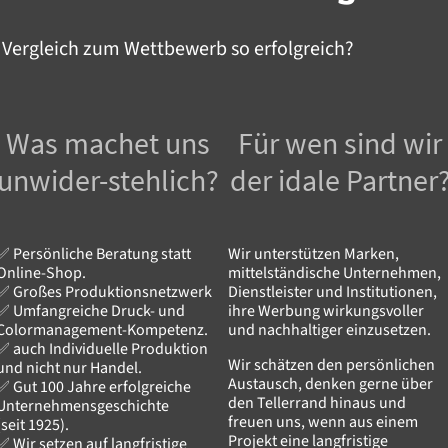
 Vergleich zum Wettbewerb so erfolgreich?
Was machet uns
Für wen sind wir
unwider-stehlich?
der idale Partner
✅ Persönliche Beratung statt
Wir unterstützen Marken,
Online-Shop.
mittelständische Unternehmen,
✅ Großes Produktionsnetzwerk
Dienstleister und Institutionen,
✅ Umfangreiche Druck- und
ihre Werbung wirkungsvoller
Colormanagement-Kompetenz.
und nachhaltiger einzusetzen.
✅ auch Individuelle Produktion
Wir schätzen den persönlichen
und nicht nur Handel.
Austausch, denken gerne über
✅ Gut 100 Jahre erfolgreiche
den Tellerrand hinaus und
Unternehmensgeschichte
freuen uns, wenn aus einem
(seit 1925).
Projekt eine langfristige
✅ Wir setzen auf langfristige