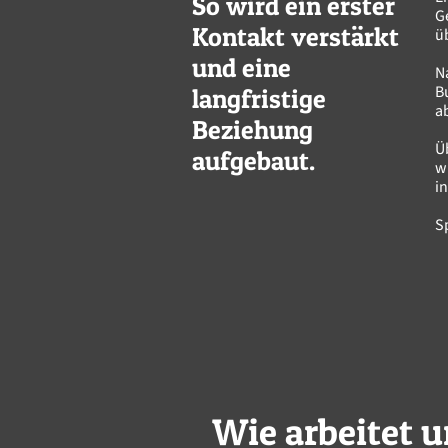
So wird ein erster
G
Kontakt verstärkt
ü
und eine
N
B
langfristige
a
Beziehung
Ü
aufgebaut.
w
i
S
Wie arbeitet u