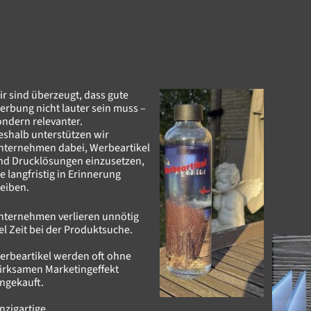
ir sind überzeugt, dass gute
erbung nicht lauter sein muss –
ondern relevanter.
eshalb unterstützen wir
nternehmen dabei, Werbeartikel
nd Drucklösungen einzusetzen,
e langfristig in Erinnerung
leiben.
nternehmen verlieren unnötig
iel Zeit bei der Produktsuche.
erbeartikel werden oft ohne
irksamen Marketingeffekt
ingekauft.
inzigartige