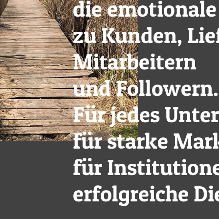
die emotional
zu Kunden, Lie
Mitarbeitern
und Followern
Für jedes Unt
für starke Mar
für Institutio
erfolgreiche Di